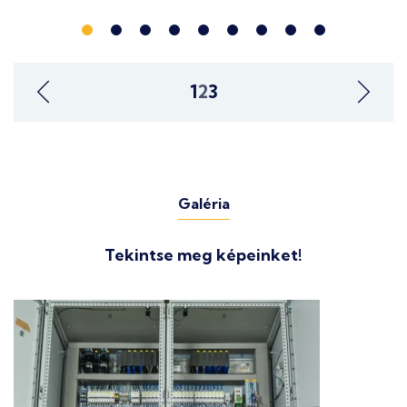
1
2
3
Galéria
Tekintse meg képeinket!