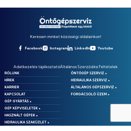
Keressen minket közösségi oldalainkon!
Facebook
Instagram
LinkedIn
Youtube
Adatkezelési tájékoztató
Általános Szerződési Feltételek
RÓLUNK
ÖNTŐGÉP SZERVIZ +
HÍREK
HIDRAULIKA SZERVIZ +
KARRIER
ÁLTALÁNOS GÉPSZERVIZ +
KAPCSOLAT
FORGÁCSOLÓ ÜZEM +
GÉP GYÁRTÁS +
GÉP KÉPVISELETEK +
HASZNÁLT GÉPEK +
HIDRAULIKA SZAKÜZLET +