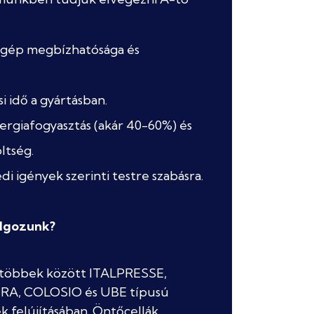
a gép megbízhatósága és
i idő a gyártásban.
rgiafogyasztás (akár 40-60%) és
ltség.
i igények szerinti testre szabásra.
lgozunk?
 többek között ITALPRESSE,
RA, COLOSIO és UBE típusú
 felújításában. Öntőcellák