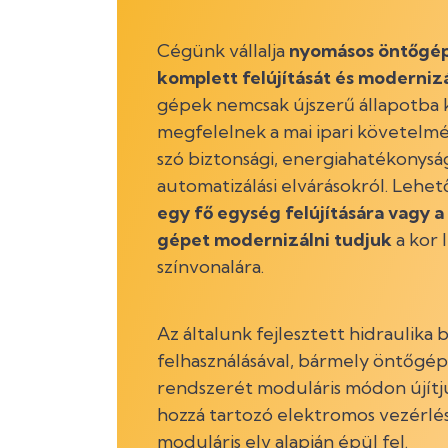
Cégünk vállalja
nyomásos öntőgép
komplett felújítását és modernizá
gépek nemcsak újszerű állapotba
megfelelnek a mai ipari követelmé
szó biztonsági, energiahatékonysá
automatizálási elvárásokról. Lehet
egy fő egység felújítására vagy a 
gépet modernizálni tudjuk
a kor 
színvonalára.
Az általunk fejlesztett hidraulika 
felhasználásával, bármely öntőgép
rendszerét moduláris módon újítju
hozzá tartozó elektromos vezérlés
moduláris elv alapján épül fel.