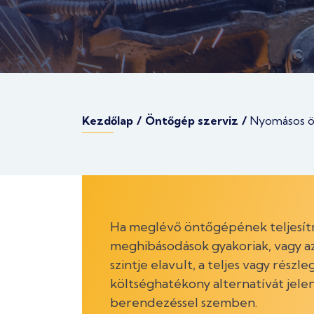
Kezdőlap
/
Öntőgép szerviz
/
Nyomásos ön
Ha meglévő öntőgépének teljesít
meghibásodások gyakoriak, vagy a
szintje elavult, a teljes vagy részl
költséghatékony alternatívát jelen
berendezéssel szemben.