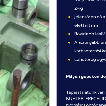
Z-ig.
Jelentősen nő 
élettartama.
Rövidebb leállás
Alacsonyabb ene
karbantartási kö
Lehetőség egyed
Milyen gépeken do
Tapasztalatunk van
BÜHLER, FRECH, ID
nyomásos öntőgépek