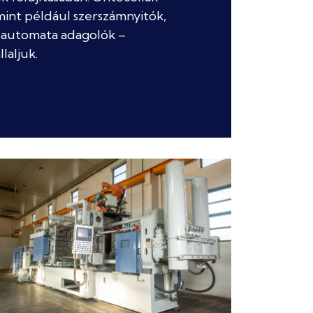
int például szerszámnyitók,
 automata adagolók –
llaljuk.