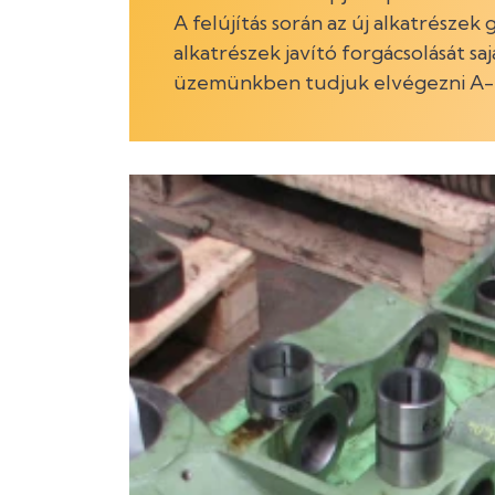
A felújítás során az új alkatrészek 
alkatrészek javító forgácsolását sa
üzemünkben tudjuk elvégezni A-t