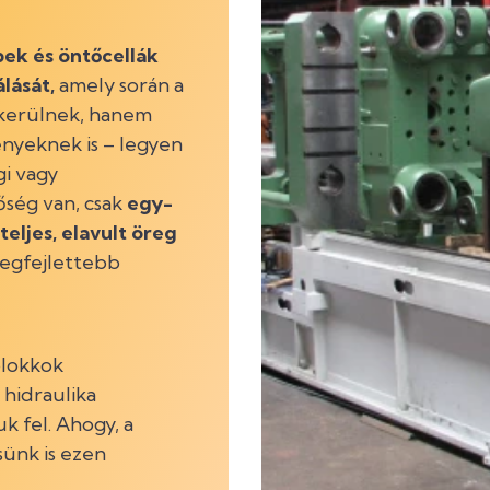
ek és öntőcellák
lását,
amely során a
 kerülnek, hanem
nyeknek is – legyen
gi vagy
őség van, csak
egy-
teljes, elavult öreg
legfejlettebb
blokkok
 hidraulika
k fel. Ahogy, a
ünk is ezen