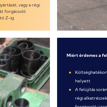
gyártását, vagy a régi
ját forgácsoló
ó Z-ig.
Miért érdemes a fel
Költséghatékony
helyett.
A felújítás sorá
régi alkatrészek
forgácsoló üze