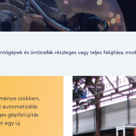
tőgépek és öntőcellák részleges vagy teljes felújítása, mod
ménye csökken,
z automatizálás
eges gépfelújítás
t egy új