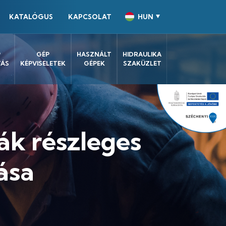
KATALÓGUS
KAPCSOLAT
HUN
P
GÉP
HASZNÁLT
HIDRAULIKA
TÁS
KÉPVISELETEK
GÉPEK
SZAKÜZLET
ák részleges
ása