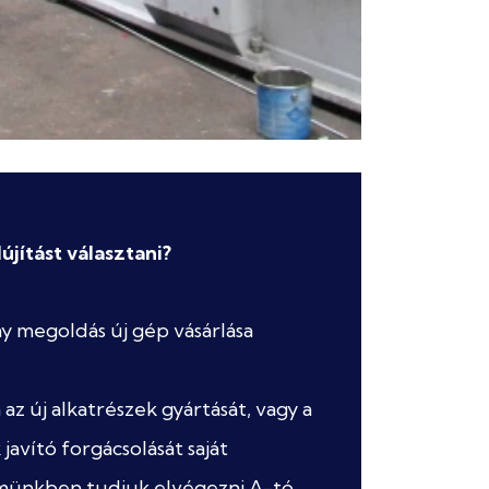
újítást választani?
 megoldás új gép vásárlása
n az új alkatrészek gyártását, vagy a
 javító forgácsolását saját
münkben tudjuk elvégezni A-tó