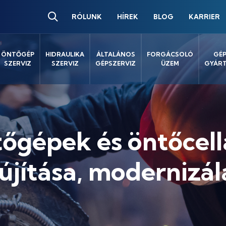
RÓLUNK
HÍREK
BLOG
KARRIER
ÖNTŐGÉP
HIDRAULIKA
ÁLTALÁNOS
FORGÁCSOLÓ
GÉ
SZERVIZ
SZERVIZ
GÉPSZERVIZ
ÜZEM
GYÁR
gépek és öntőcell
lújítása, modernizál